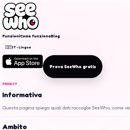
Funzioni
Come funziona
Blog
⌄
🇮🇹
IT
Lingua
Prova SeeWho gratis
PRIVACY
Informativa
Questa pagina spiega quali dati raccoglie SeeWho, come ven
Ambito