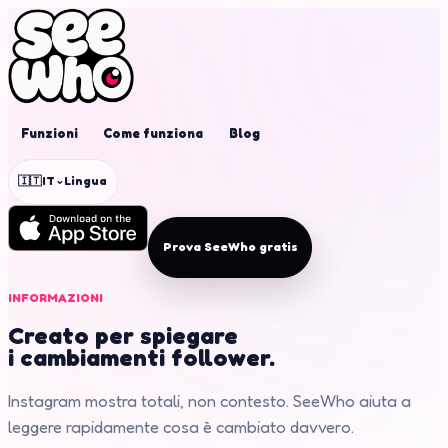
Funzioni
Come funziona
Blog
⌄
🇮🇹
IT
Lingua
Prova SeeWho gratis
INFORMAZIONI
Creato per spiegare
i cambiamenti follower.
Instagram mostra totali, non contesto. SeeWho aiuta a
leggere rapidamente cosa è cambiato davvero.