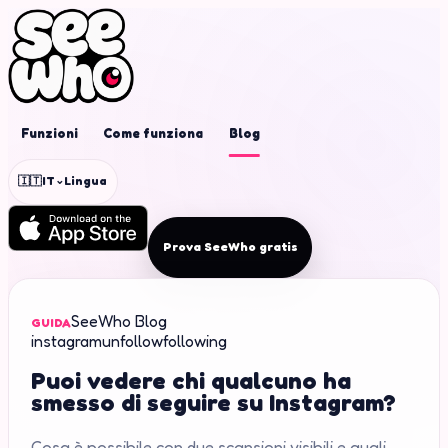
Funzioni
Come funziona
Blog
⌄
🇮🇹
IT
Lingua
Prova SeeWho gratis
SeeWho Blog
GUIDA
instagram
unfollow
following
Puoi vedere chi qualcuno ha
smesso di seguire su Instagram?
Cosa è possibile con due scansioni visibili e quali