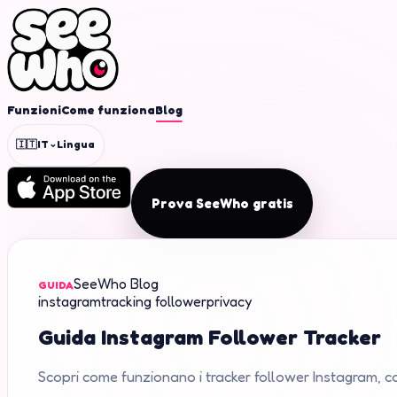
Funzioni
Come funziona
Blog
⌄
🇮🇹
IT
Lingua
Prova SeeWho gratis
SeeWho Blog
GUIDA
instagram
tracking follower
privacy
Guida Instagram Follower Tracker
Scopri come funzionano i tracker follower Instagram, 