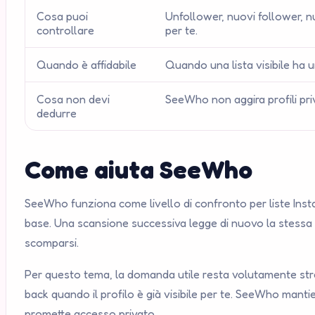
Cosa puoi
Unfollower, nuovi follower, nu
controllare
per te.
Quando è affidabile
Quando una lista visibile ha 
Cosa non devi
SeeWho non aggira profili priv
dedurre
Come aiuta SeeWho
SeeWho funziona come livello di confronto per liste Inst
base. Una scansione successiva legge di nuovo la stessa li
scomparsi.
Per questo tema, la domanda utile resta volutamente stret
back quando il profilo è già visibile per te. SeeWho mant
promette accesso privato.