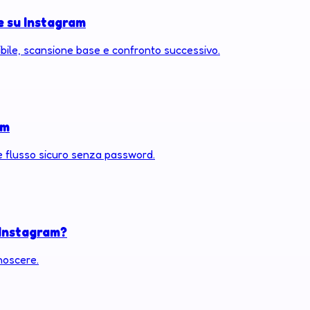
e su Instagram
ibile, scansione base e confronto successivo.
am
 e flusso sicuro senza password.
 Instagram?
onoscere.