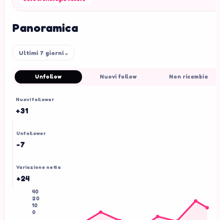
Panoramica
Ultimi 7 giorni
⌄
Unfollow
Nuovi follow
Non ricambia
Nuovi follower
+31
Unfollower
-7
Variazione netta
+24
40
20
10
0