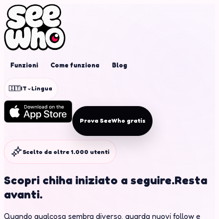
Funzioni
Come funziona
Blog
⌄
🇮🇹
IT
Lingua
Prova SeeWho gratis
Scelto da oltre 1.000 utenti
Scopri chi
ha iniziato a seguire.
Resta
avanti.
Quando qualcosa sembra diverso, guarda nuovi follow e