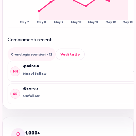
May 7
May 8
May 9
May 10
May 11
May 12
May 13
Cambiamenti recenti
Vedi tutto
Cronologia scansioni
· 12
@mira.n
+
MN
Nuovi follow
@sara.r
-
SR
Unfollow
1,000+