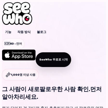
기능
작동 방식
블로그
⌄
🇰🇷
KO
언어
SeeWho 무료로 시작
1,000명 이상 사용
그 사람이 새로
팔로우한 사람 확인.
먼저
알아차리세요.