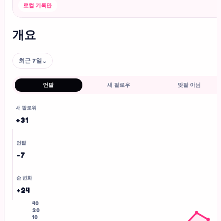
로컬 기록만
개요
최근 7일
⌄
언팔
새 팔로우
맞팔 아님
새 팔로워
+31
언팔
-7
순 변화
+24
40
20
10