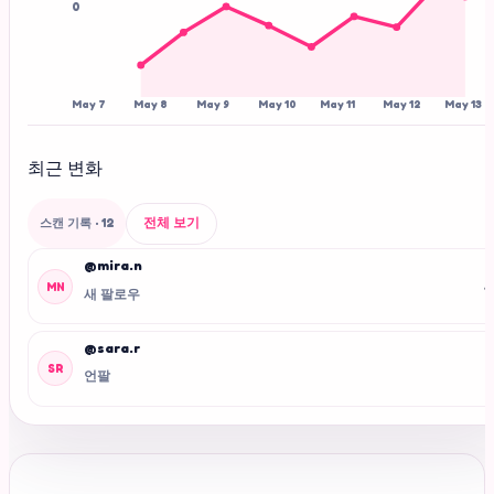
0
May 7
May 8
May 9
May 10
May 11
May 12
May 13
최근 변화
전체 보기
스캔 기록
· 12
@mira.n
+
MN
새 팔로우
@sara.r
-
SR
언팔