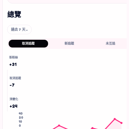
總覽
⌄
過去 7 天
取消追蹤
新追蹤
未互追
新粉絲
+31
取消追蹤
-7
淨變化
+24
40
20
10
0