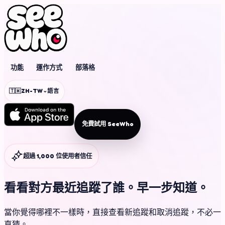
功能
運作方式
部落格
⌄
🇹🇼
ZH-TW
語言
免費試用 SeeWho
超過 1,000 位使用者信任
看看對方最近
追蹤了誰。
早一步知道。
當你覺得哪裡不一樣時，直接查看新追蹤和取消追蹤，不必一
直猜。