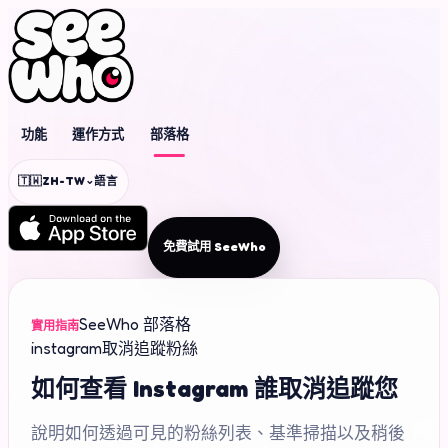
功能
運作方式
部落格
⌄
🇹🇼
ZH-TW
語言
免費試用 SeeWho
SeeWho 部落格
實用指南
instagram
取消追蹤
粉絲
如何查看 Instagram 誰取消追蹤您
說明如何透過可見的粉絲列表、基準掃描以及稍後