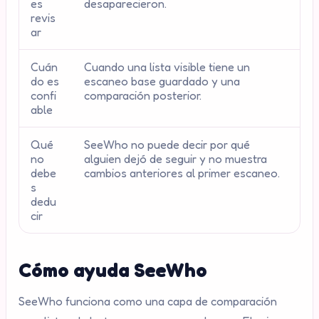
es
desaparecieron.
revis
ar
Cuán
Cuando una lista visible tiene un
do es
escaneo base guardado y una
confi
comparación posterior.
able
Qué
SeeWho no puede decir por qué
no
alguien dejó de seguir y no muestra
debe
cambios anteriores al primer escaneo.
s
dedu
cir
Cómo ayuda SeeWho
SeeWho funciona como una capa de comparación