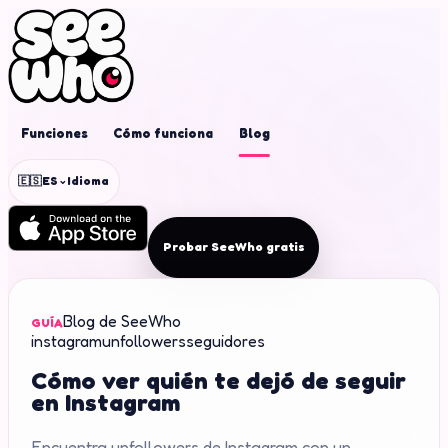
Funciones
Cómo funciona
Blog
⌄
🇪🇸
ES
Idioma
Probar SeeWho gratis
Blog de SeeWho
GUÍA
instagram
unfollowers
seguidores
Cómo ver quién te dejó de seguir
en Instagram
Encuentra unfollowers de Instagram con un