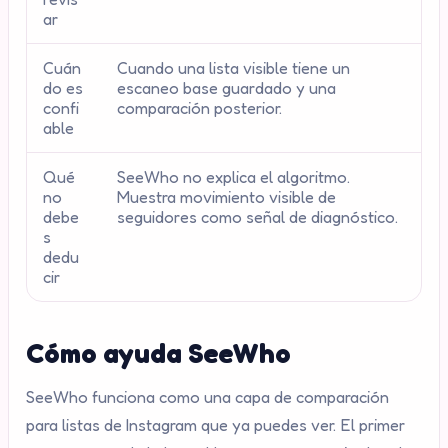
ar
Cuán
Cuando una lista visible tiene un
do es
escaneo base guardado y una
confi
comparación posterior.
able
Qué
SeeWho no explica el algoritmo.
no
Muestra movimiento visible de
debe
seguidores como señal de diagnóstico.
s
dedu
cir
Cómo ayuda SeeWho
SeeWho funciona como una capa de comparación
para listas de Instagram que ya puedes ver. El primer