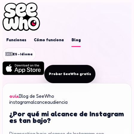
Funciones
Cómo funciona
Blog
⌄
🇪🇸
ES
Idioma
Probar SeeWho gratis
Blog de SeeWho
GUÍA
instagram
alcance
audiencia
¿Por qué mi alcance de Instagram
es tan bajo?
Diagnostica bajo alcance de Instagram con