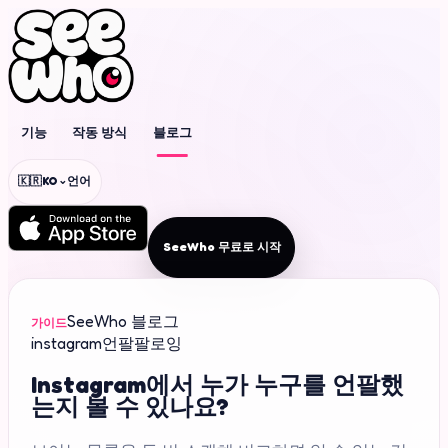
기능
작동 방식
블로그
⌄
🇰🇷
KO
언어
SeeWho 무료로 시작
SeeWho 블로그
가이드
instagram
언팔
팔로잉
Instagram에서 누가 누구를 언팔했
는지 볼 수 있나요?