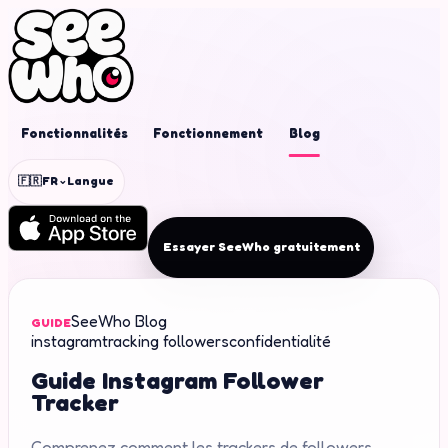
Fonctionnalités
Fonctionnement
Blog
⌄
🇫🇷
FR
Langue
Essayer SeeWho gratuitement
SeeWho Blog
GUIDE
instagram
tracking followers
confidentialité
Guide Instagram Follower
Tracker
Comprenez comment les trackers de followers