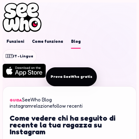
Funzioni
Come funziona
Blog
⌄
🇮🇹
IT
Lingua
Prova SeeWho gratis
SeeWho Blog
GUIDA
instagram
relazione
follow recenti
Come vedere chi ha seguito di
recente la tua ragazza su
Instagram