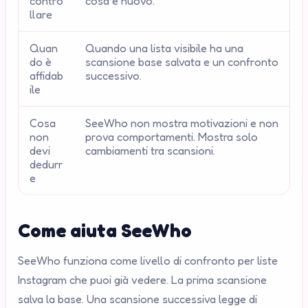
contro
cosa è nuovo.
llare
Quan
Quando una lista visibile ha una
do è
scansione base salvata e un confronto
affidab
successivo.
ile
Cosa
SeeWho non mostra motivazioni e non
non
prova comportamenti. Mostra solo
devi
cambiamenti tra scansioni.
dedurr
e
Come aiuta SeeWho
SeeWho funziona come livello di confronto per liste
Instagram che puoi già vedere. La prima scansione
salva la base. Una scansione successiva legge di