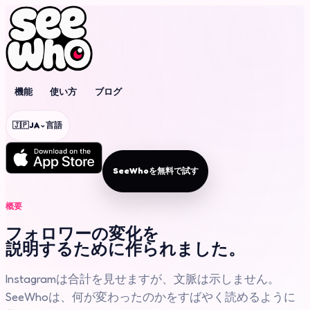
機能
使い方
ブログ
⌄
🇯🇵
JA
言語
SeeWhoを無料で試す
概要
フォロワーの変化を
説明するために作られました。
Instagramは合計を見せますが、文脈は示しません。
SeeWhoは、何が変わったのかをすばやく読めるように