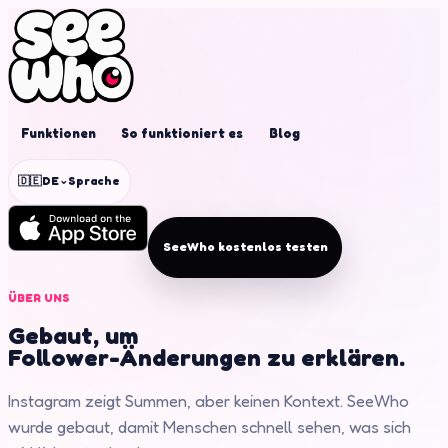
Funktionen
So funktioniert es
Blog
⌄
🇩🇪
DE
Sprache
SeeWho kostenlos testen
ÜBER UNS
Gebaut, um
Follower-Änderungen zu erklären.
Instagram zeigt Summen, aber keinen Kontext. SeeWho
wurde gebaut, damit Menschen schnell sehen, was sich