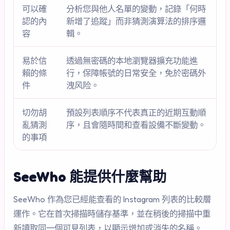
可以確
分析您與他人名單的變動，記錄「何時
認的內
新增了追蹤」而非猜測演算法的排序邏
容
輯。
易於信
透過無密碼的本地瀏覽器擴充功能進
賴的條
行，保障帳號的日常安全，免於密碼外
件
洩风险。
切勿胡
預設列表順序不代表真正的近期互動順
亂猜測
序，且會隨時間和查看設備不斷變動。
的事項
SeeWho 能提供什麼幫助
SeeWho 作為您已經能查看的 Instagram 列表的比較層
運作。它在首次掃描時儲存基準，並在稍後的掃描中重
新讀取同一個可見列表，以顯示增加或消失的名稱。