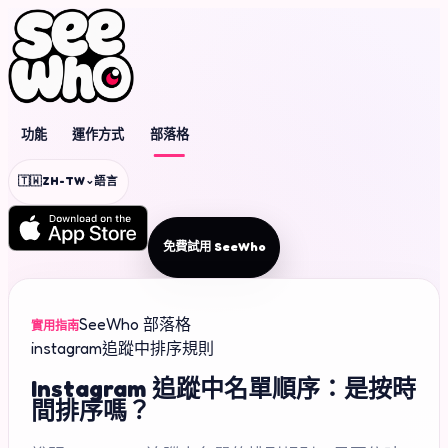
功能
運作方式
部落格
⌄
🇹🇼
ZH-TW
語言
免費試用 SeeWho
SeeWho 部落格
實用指南
instagram
追蹤中
排序規則
Instagram 追蹤中名單順序：是按時
間排序嗎？