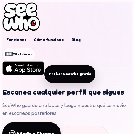
Funciones
Cómo funciona
Blog
⌄
🇪🇸
ES
Idioma
Probar SeeWho gratis
Escanea cualquier perfil que sigues
SeeWho guarda una base y luego muestra qué se movió
en escaneos posteriores.
Añadir a Chrome