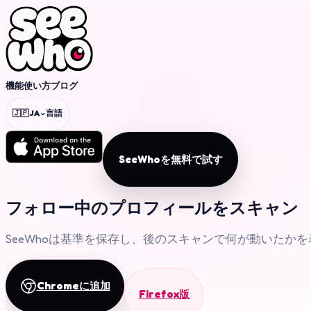
機能
使い方
ブログ
⌄
🇯🇵
JA
言語
SeeWhoを無料で試す
フォロー中のプロフィールをスキャン
SeeWhoは基準を保存し、後のスキャンで何が動いたか
Chromeに追加
Firefox版