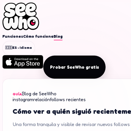
Funciones
Cómo funciona
Blog
⌄
🇪🇸
ES
Idioma
Probar SeeWho gratis
Blog de SeeWho
GUÍA
instagram
relación
follows recientes
Cómo ver a quién siguió recienteme
Una forma tranquila y visible de revisar nuevos follows