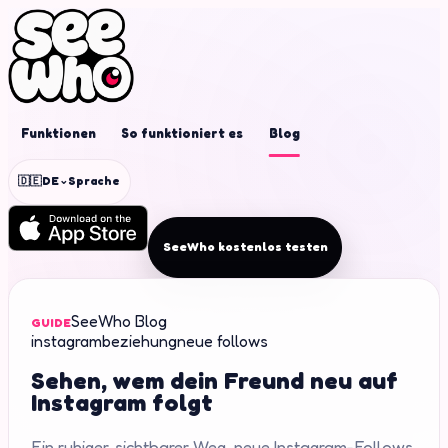
Funktionen
So funktioniert es
Blog
⌄
🇩🇪
DE
Sprache
SeeWho kostenlos testen
SeeWho Blog
GUIDE
instagram
beziehung
neue follows
Sehen, wem dein Freund neu auf
Instagram folgt
Ein ruhiger, sichtbarer Weg, neue Instagram-Follows