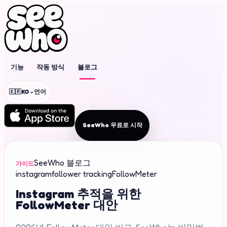
기능
작동 방식
블로그
⌄
🇰🇷
KO
언어
SeeWho 무료로 시작
SeeWho 블로그
가이드
instagram
follower tracking
FollowMeter
Instagram 추적을 위한
FollowMeter 대안